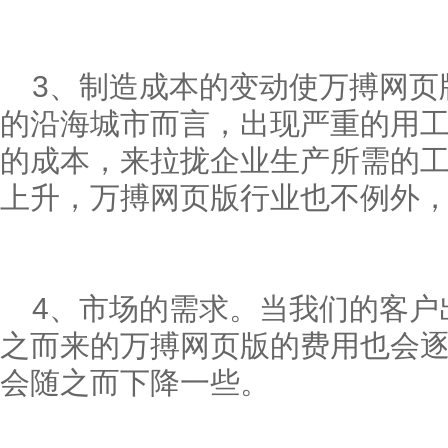
3、制造成本的变动使万搏网页
的沿海城市而言，出现严重的用
的成本，来拉拢企业生产所需的
上升，万搏网页版行业也不例外
4、市场的需求。当我们的客户
之而来的万搏网页版的费用也会
会随之而下降一些。