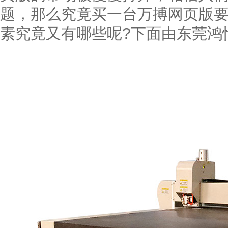
题，那么究竟买一台万搏网页版
素究竟又有哪些呢?下面由东莞鸿