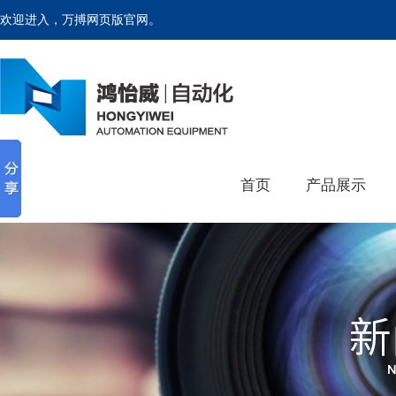
欢迎进入，万搏网页版官网。
首页
产品展示