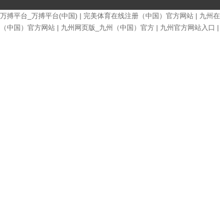
万搏平台_万搏平台(中国)
|
完美体育在线注册（中国）官方网站
|
九州在
（中国）官方网站
|
九州网页版_九州（中国）官方
|
九州官方网站入口