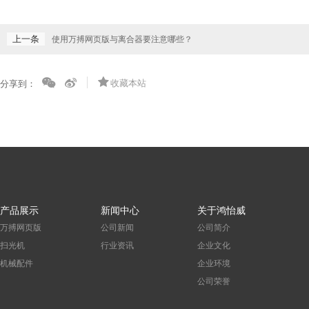
上一条
使用万搏网页版与离合器要注意哪些？
收藏本站
分享到：
产品展示
新闻中心
关于鸿怡威
万搏网页版
公司新闻
公司简介
扫光机
行业资讯
企业文化
机械配件
企业环境
公司荣誉