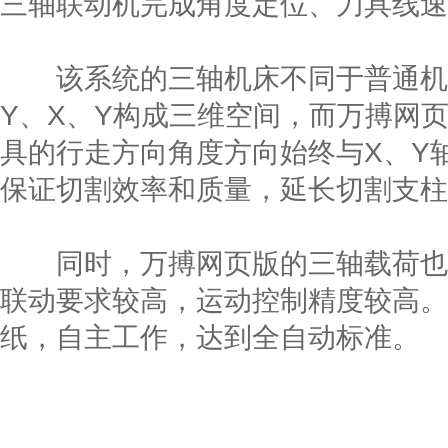
三轴联动机完成角度定位、刀具线速
该系统的三轴机床不同于普通机床
Y、X、Y构成三维空间，而万搏网
具的行走方向角度方向始终与X、Y
保证切割效率和质量，延长切割支柱
同时，万搏网页版的三轴载荷也不
联动要求较高，运动控制精度较高。
纸，自主工作，达到全自动标准。