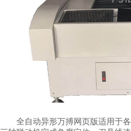
全自动异形万搏网页版适用于各种